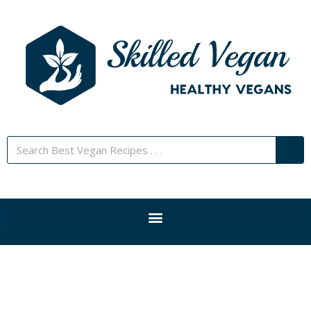
Skip
to
content
Search