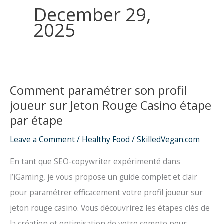
December 29,
2025
Comment paramétrer son profil
Comment
joueur sur Jeton Rouge Casino étape
paramétrer
par étape
son
profil
Leave a Comment
/
Healthy Food
/
SkilledVegan.com
joueur
En tant que SEO-copywriter expérimenté dans
sur
l’iGaming, je vous propose un guide complet et clair
Jeton
pour paramétrer efficacement votre profil joueur sur
Rouge
jeton rouge casino. Vous découvrirez les étapes clés de
Casino
la création et optimisation de votre compte pour