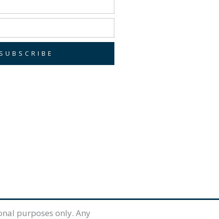
SUBSCRIBE
onal purposes only. Any