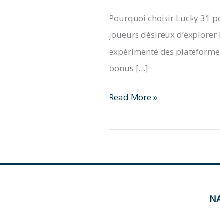
sa
Pourquoi choisir Lucky 31 p
première
joueurs désireux d’explorer 
mise
expérimenté des plateformes 
avec
bonus […]
les
bonus
Read More »
Lucky
31
Casino
NA