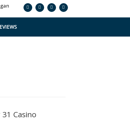
F
T
P
I
egan
a
w
i
n
c
i
n
s
e
t
t
t
b
t
e
a
EVIEWS
o
e
r
g
o
r
e
r
k
s
a
t
m
 31 Casino