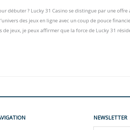
our débuter ? Lucky 31 Casino se distingue par une offr
l’univers des jeux en ligne avec un coup de pouce financie
de jeux, je peux affirmer que la force de Lucky 31 rési
VIGATION
NEWSLETTER