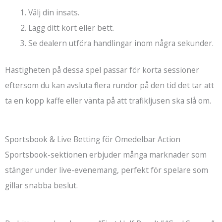
Välj din insats.
Lägg ditt kort eller bett.
Se dealern utföra handlingar inom några sekunder.
Hastigheten på dessa spel passar för korta sessioner
eftersom du kan avsluta flera rundor på den tid det tar att
ta en kopp kaffe eller vänta på att trafikljusen ska slå om.
Sportsbook & Live Betting för Omedelbar Action
Sportsbook-sektionen erbjuder många marknader som
stänger under live-evenemang, perfekt för spelare som
gillar snabba beslut.