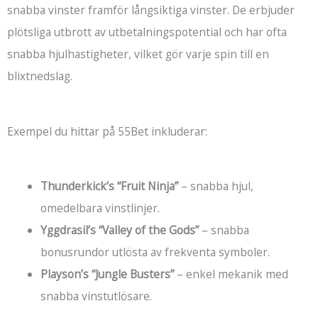
snabba vinster framför långsiktiga vinster. De erbjuder
plötsliga utbrott av utbetalningspotential och har ofta
snabba hjulhastigheter, vilket gör varje spin till en
blixtnedslag.
Exempel du hittar på 55Bet inkluderar:
Thunderkick’s “Fruit Ninja”
– snabba hjul,
omedelbara vinstlinjer.
Yggdrasil’s “Valley of the Gods”
– snabba
bonusrundor utlösta av frekventa symboler.
Playson’s “Jungle Busters”
– enkel mekanik med
snabba vinstutlösare.