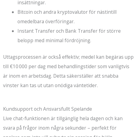
insättningar.
Bitcoin och andra kryptovalutor för nästintill
omedelbara överföringar.
Instant Transfer och Bank Transfer för större
belopp med minimal fördröjning.
Uttagsprocessen är också effektiv; medel kan begäras upp
till €10 000 per dag med behandlingstider som vanligtvis
är inom en arbetsdag. Detta säkerställer att snabba
vinster kan tas ut utan onödiga väntetider.
Kundsupport och Ansvarsfullt Spelande
Live chat-funktionen är tillgänglig hela dagen och kan
svara på frågor inom några sekunder – perfekt för