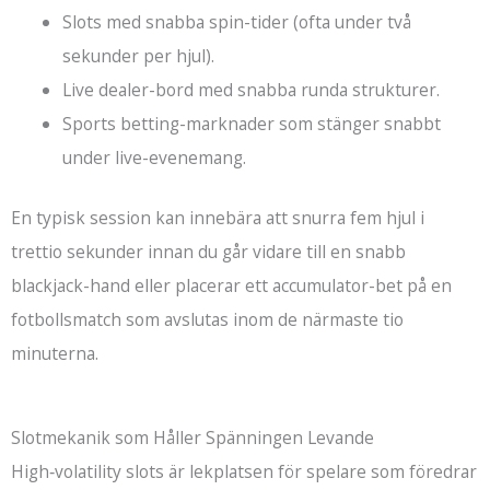
Slots med snabba spin-tider (ofta under två
sekunder per hjul).
Live dealer-bord med snabba runda strukturer.
Sports betting-marknader som stänger snabbt
under live-evenemang.
En typisk session kan innebära att snurra fem hjul i
trettio sekunder innan du går vidare till en snabb
blackjack-hand eller placerar ett accumulator-bet på en
fotbollsmatch som avslutas inom de närmaste tio
minuterna.
Slotmekanik som Håller Spänningen Levande
High‑volatility slots är lekplatsen för spelare som föredrar