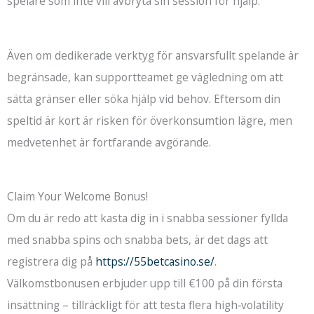
spelare som inte vill avbryta sin session för hjälp.
Även om dedikerade verktyg för ansvarsfullt spelande är
begränsade, kan supportteamet ge vägledning om att
sätta gränser eller söka hjälp vid behov. Eftersom din
speltid är kort är risken för överkonsumtion lägre, men
medvetenhet är fortfarande avgörande.
Claim Your Welcome Bonus!
Om du är redo att kasta dig in i snabba sessioner fyllda
med snabba spins och snabba bets, är det dags att
registrera dig på
https://55betcasino.se/
.
Välkomstbonusen erbjuder upp till €100 på din första
insättning – tillräckligt för att testa flera high‑volatility