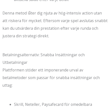
Denna metod låter dig njuta av hög‑intensiv action utan
att riskera för mycket. Eftersom varje spel avslutas snabbt
kan du utvärdera din prestation efter varje runda och
justera din strategi direkt.
Betalningsalternativ: Snabba Insättningar och
Utbetalningar
Plattformen stöder ett imponerande urval av
betalmetoder som passar för snabba insättningar och
uttag:
Skrill, Neteller, Paysafecard för omedelbara