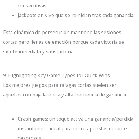
consecutivas.
Jackpots en vivo que se reinician tras cada ganancia.
Esta dinámica de persecución mantiene las sesiones
cortas pero llenas de emoción porque cada victoria se
siente inmediata y satisfactoria.
9. Highlighting Key Game Types for Quick Wins
Los mejores juegos para ráfagas cortas suelen ser
aquellos con baja latencia y alta frecuencia de ganancia:
Crash games:
un toque activa una ganancia/perdida
instantánea—ideal para micro‑apuestas durante
descansos.