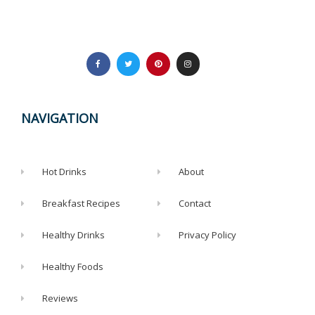
F
T
P
I
a
w
i
n
c
i
n
s
e
t
t
t
b
t
e
a
o
e
r
g
o
r
e
r
k
s
a
t
m
NAVIGATION
Hot Drinks
About
Breakfast Recipes
Contact
Healthy Drinks
Privacy Policy
Healthy Foods
Reviews