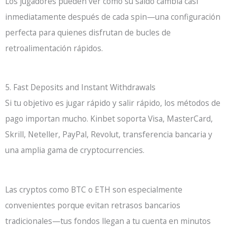
Los jugadores pueden ver cómo su saldo cambia casi
inmediatamente después de cada spin—una configuración
perfecta para quienes disfrutan de bucles de
retroalimentación rápidos.
5. Fast Deposits and Instant Withdrawals
Si tu objetivo es jugar rápido y salir rápido, los métodos de
pago importan mucho. Kinbet soporta Visa, MasterCard,
Skrill, Neteller, PayPal, Revolut, transferencia bancaria y
una amplia gama de cryptocurrencies.
Las cryptos como BTC o ETH son especialmente
convenientes porque evitan retrasos bancarios
tradicionales—tus fondos llegan a tu cuenta en minutos