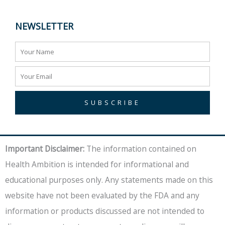
NEWSLETTER
Name
Email
SUBSCRIBE
Important Disclaimer:
The information contained on
Health Ambition is intended for informational and
educational purposes only. Any statements made on this
website have not been evaluated by the FDA and any
information or products discussed are not intended to