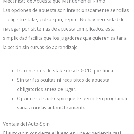
Mecánicas de Apuesta que Mantienen el Ritmo
Las opciones de apuesta son intencionadamente sencillas
—elige tu stake, pulsa spin, repite. No hay necesidad de
navegar por sistemas de apuesta complicados; esta
simplicidad facilita que los jugadores que quieren saltar a
la acción sin curvas de aprendizaje.
Incrementos de stake desde €0.10 por línea.
Sin tarifas ocultas ni requisitos de apuesta
obligatorios antes de jugar.
Opciones de auto‑spin que te permiten programar
varias rondas automáticamente.
Ventaja del Auto‑Spin
El auto‑spin convierte el juego en una experiencia casi