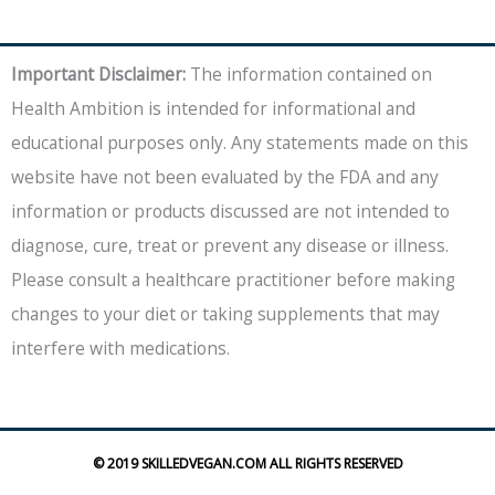
Important Disclaimer:
The information contained on
Health Ambition is intended for informational and
educational purposes only. Any statements made on this
website have not been evaluated by the FDA and any
information or products discussed are not intended to
diagnose, cure, treat or prevent any disease or illness.
Please consult a healthcare practitioner before making
changes to your diet or taking supplements that may
interfere with medications.
© 2019 SKILLEDVEGAN.COM ALL RIGHTS RESERVED​