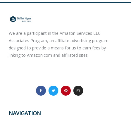
We are a participant in the Amazon Services LLC
Associates Program, an affiliate advertising program
designed to provide a means for us to earn fees by
linking to Amazon.com and affiliated sites.
F
T
P
I
a
w
i
n
c
i
n
s
e
t
t
t
b
t
e
a
o
e
r
g
o
r
e
r
k
s
a
t
m
NAVIGATION