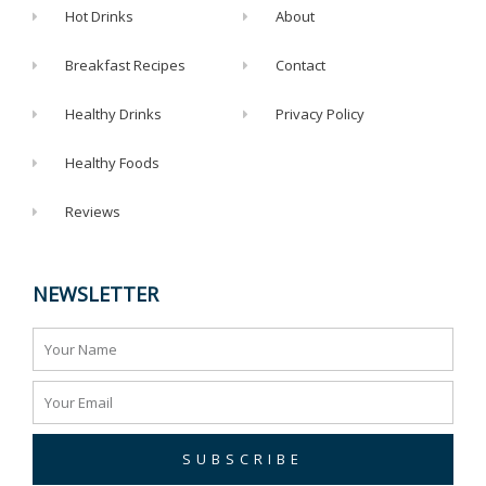
Hot Drinks
About
Breakfast Recipes
Contact
Healthy Drinks
Privacy Policy
Healthy Foods
Reviews
NEWSLETTER
Name
Email
SUBSCRIBE