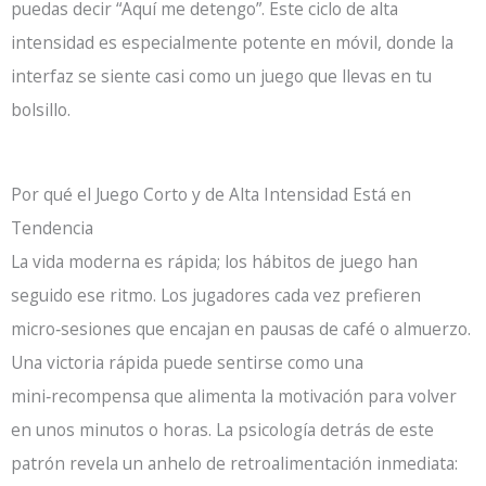
puedas decir “Aquí me detengo”. Este ciclo de alta
intensidad es especialmente potente en móvil, donde la
interfaz se siente casi como un juego que llevas en tu
bolsillo.
Por qué el Juego Corto y de Alta Intensidad Está en
Tendencia
La vida moderna es rápida; los hábitos de juego han
seguido ese ritmo. Los jugadores cada vez prefieren
micro‑sesiones que encajan en pausas de café o almuerzo.
Una victoria rápida puede sentirse como una
mini‑recompensa que alimenta la motivación para volver
en unos minutos o horas. La psicología detrás de este
patrón revela un anhelo de retroalimentación inmediata: