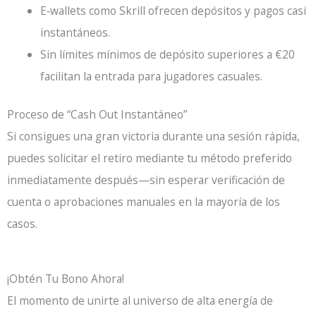
E‑wallets como Skrill ofrecen depósitos y pagos casi
instantáneos.
Sin límites mínimos de depósito superiores a €20
facilitan la entrada para jugadores casuales.
Proceso de “Cash Out Instantáneo”
Si consigues una gran victoria durante una sesión rápida,
puedes solicitar el retiro mediante tu método preferido
inmediatamente después—sin esperar verificación de
cuenta o aprobaciones manuales en la mayoría de los
casos.
¡Obtén Tu Bono Ahora!
El momento de unirte al universo de alta energía de