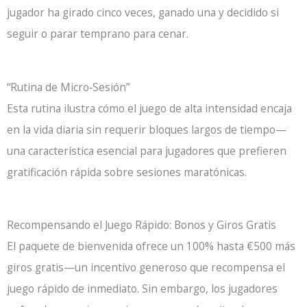
jugador ha girado cinco veces, ganado una y decidido si
seguir o parar temprano para cenar.
“Rutina de Micro‑Sesión”
Esta rutina ilustra cómo el juego de alta intensidad encaja
en la vida diaria sin requerir bloques largos de tiempo—
una característica esencial para jugadores que prefieren
gratificación rápida sobre sesiones maratónicas.
Recompensando el Juego Rápido: Bonos y Giros Gratis
El paquete de bienvenida ofrece un 100% hasta €500 más
giros gratis—un incentivo generoso que recompensa el
juego rápido de inmediato. Sin embargo, los jugadores