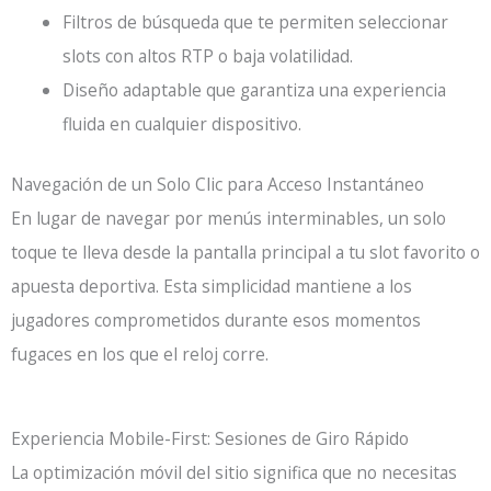
Filtros de búsqueda que te permiten seleccionar
slots con altos RTP o baja volatilidad.
Diseño adaptable que garantiza una experiencia
fluida en cualquier dispositivo.
Navegación de un Solo Clic para Acceso Instantáneo
En lugar de navegar por menús interminables, un solo
toque te lleva desde la pantalla principal a tu slot favorito o
apuesta deportiva. Esta simplicidad mantiene a los
jugadores comprometidos durante esos momentos
fugaces en los que el reloj corre.
Experiencia Mobile-First: Sesiones de Giro Rápido
La optimización móvil del sitio significa que no necesitas