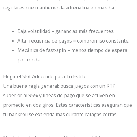
regulares que mantienen la adrenalina en marcha.
Baja volatilidad = ganancias más frecuentes.
Alta frecuencia de pagos = compromiso constante.
Mecánica de fast‑spin = menos tiempo de espera
por ronda.
Elegir el Slot Adecuado para Tu Estilo
Una buena regla general: busca juegos con un RTP
superior al 95% y líneas de pago que se activen en
promedio en dos giros. Estas características aseguran que
tu bankroll se extienda más durante ráfagas cortas.