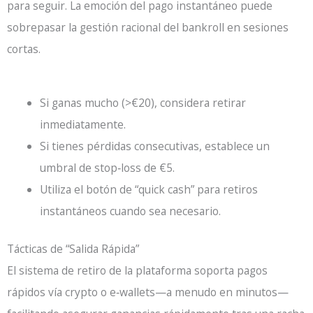
para seguir. La emoción del pago instantáneo puede
sobrepasar la gestión racional del bankroll en sesiones
cortas.
Si ganas mucho (>€20), considera retirar
inmediatamente.
Si tienes pérdidas consecutivas, establece un
umbral de stop‑loss de €5.
Utiliza el botón de “quick cash” para retiros
instantáneos cuando sea necesario.
Tácticas de “Salida Rápida”
El sistema de retiro de la plataforma soporta pagos
rápidos vía crypto o e‑wallets—a menudo en minutos—