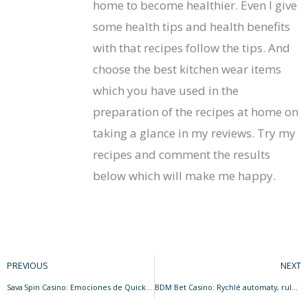
home to become healthier. Even I give
some health tips and health benefits
with that recipes follow the tips. And
choose the best kitchen wear items
which you have used in the
preparation of the recipes at home on
taking a glance in my reviews. Try my
recipes and comment the results
below which will make me happy.
Prev
PREVIOUS
NEXT
Sava Spin Casino: Emociones de Quick‑Hit para el Jugador de Ritmo Acelerado
BDM Bet Casino: Rychlé automaty, ruleta a více pro hráče rychlých hitů