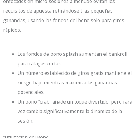
enfocados en micro‑sesiones a menudo evitan los
requisitos de apuesta retirándose tras pequeñas
ganancias, usando los fondos del bono solo para giros
rápidos.
Los fondos de bono splash aumentan el bankroll
para ráfagas cortas.
Un número establecido de giros gratis mantiene el
riesgo bajo mientras maximiza las ganancias
potenciales.
Un bono “crab” añade un toque divertido, pero rara
vez cambia significativamente la dinámica de la
sesión.
“Utilización del Bono”