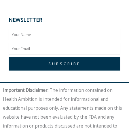
NEWSLETTER
Name
Email
SUBSCRIBE
Important Disclaimer:
The information contained on
Health Ambition is intended for informational and
educational purposes only. Any statements made on this
website have not been evaluated by the FDA and any
information or products discussed are not intended to