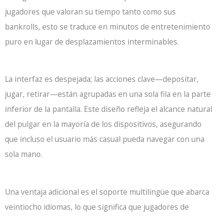
jugadores que valoran su tiempo tanto como sus
bankrolls, esto se traduce en minutos de entretenimiento
puro en lugar de desplazamientos interminables.
La interfaz es despejada; las acciones clave—depositar,
jugar, retirar—están agrupadas en una sola fila en la parte
inferior de la pantalla. Este diseño refleja el alcance natural
del pulgar en la mayoría de los dispositivos, asegurando
que incluso el usuario más casual pueda navegar con una
sola mano.
Una ventaja adicional es el soporte multilingüe que abarca
veintiocho idiomas, lo que significa que jugadores de