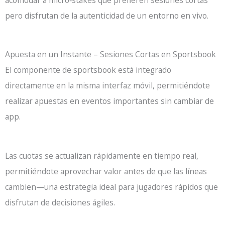
pero disfrutan de la autenticidad de un entorno en vivo.
Apuesta en un Instante – Sesiones Cortas en Sportsbook
El componente de sportsbook está integrado
directamente en la misma interfaz móvil, permitiéndote
realizar apuestas en eventos importantes sin cambiar de
app.
Las cuotas se actualizan rápidamente en tiempo real,
permitiéndote aprovechar valor antes de que las líneas
cambien—una estrategia ideal para jugadores rápidos que
disfrutan de decisiones ágiles.