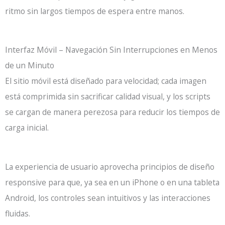
ritmo sin largos tiempos de espera entre manos.
Interfaz Móvil – Navegación Sin Interrupciones en Menos
de un Minuto
El sitio móvil está diseñado para velocidad; cada imagen
está comprimida sin sacrificar calidad visual, y los scripts
se cargan de manera perezosa para reducir los tiempos de
carga inicial.
La experiencia de usuario aprovecha principios de diseño
responsive para que, ya sea en un iPhone o en una tableta
Android, los controles sean intuitivos y las interacciones
fluidas.