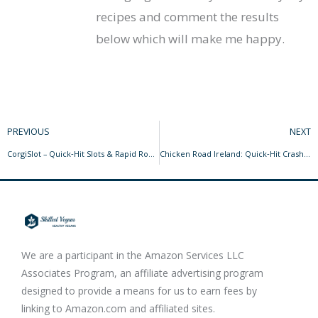
recipes and comment the results
below which will make me happy.
Prev
PREVIOUS
NEXT
CorgiSlot – Quick‑Hit Slots & Rapid Roulette voor Snel‑Paced Gamers
Chicken Road Ireland: Quick‑Hit Crash Game That Keeps You on Your Toes
We are a participant in the Amazon Services LLC
Associates Program, an affiliate advertising program
designed to provide a means for us to earn fees by
linking to Amazon.com and affiliated sites.