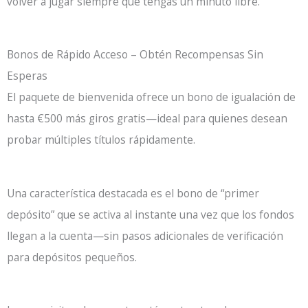
volver a jugar siempre que tengas un minuto libre.
Bonos de Rápido Acceso – Obtén Recompensas Sin
Esperas
El paquete de bienvenida ofrece un bono de igualación de
hasta €500 más giros gratis—ideal para quienes desean
probar múltiples títulos rápidamente.
Una característica destacada es el bono de “primer
depósito” que se activa al instante una vez que los fondos
llegan a la cuenta—sin pasos adicionales de verificación
para depósitos pequeños.