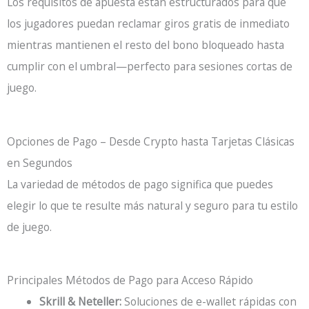
Los requisitos de apuesta están estructurados para que
los jugadores puedan reclamar giros gratis de inmediato
mientras mantienen el resto del bono bloqueado hasta
cumplir con el umbral—perfecto para sesiones cortas de
juego.
Opciones de Pago – Desde Crypto hasta Tarjetas Clásicas
en Segundos
La variedad de métodos de pago significa que puedes
elegir lo que te resulte más natural y seguro para tu estilo
de juego.
Principales Métodos de Pago para Acceso Rápido
Skrill & Neteller:
Soluciones de e-wallet rápidas con