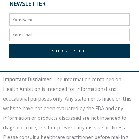
NEWSLETTER
Name
Email
SUBSCRIBE
Important Disclaimer:
The information contained on
Health Ambition is intended for informational and
educational purposes only. Any statements made on this
website have not been evaluated by the FDA and any
information or products discussed are not intended to
diagnose, cure, treat or prevent any disease or illness.
Please consult a healthcare practitioner before making