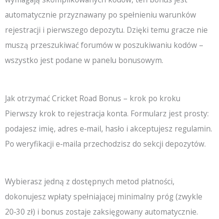
automatycznie przyznawany po spełnieniu warunków
rejestracji i pierwszego depozytu. Dzięki temu gracze nie
muszą przeszukiwać forumów w poszukiwaniu kodów –
wszystko jest podane w panelu bonusowym.
Jak otrzymać Cricket Road Bonus – krok po kroku
Pierwszy krok to rejestracja konta. Formularz jest prosty:
podajesz imię, adres e‑mail, hasło i akceptujesz regulamin.
Po weryfikacji e‑maila przechodzisz do sekcji depozytów.
Wybierasz jedną z dostępnych metod płatności,
dokonujesz wpłaty spełniającej minimalny próg (zwykle
20‑30 zł) i bonus zostaje zaksięgowany automatycznie.