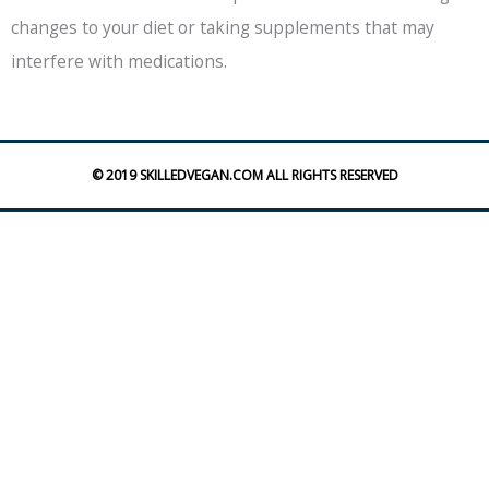
changes to your diet or taking supplements that may
interfere with medications.
© 2019 SKILLEDVEGAN.COM ALL RIGHTS RESERVED​