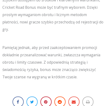
Cricket Road Bonus może być trafnym wyborem. Dzięki
prostym wymaganiom obrotu i licznym metodom
płatności, nowi gracze szybko przechodzą od rejestracji do
gry.
Pamiętaj jednak, aby przed zaakceptowaniem promocji
dokładnie przeanalizować warunki, zwłaszcza wymagania
obrotu i limity czasowe. Z odpowiednią strategią i
świadomością ryzyka, bonus może znacząco zwiększyć
Twoje szanse na wygraną w krótkim czasie.