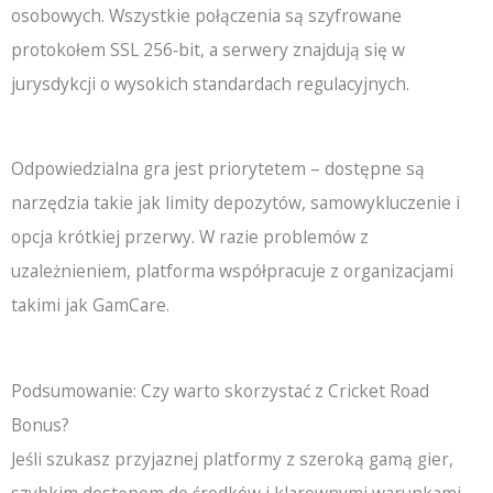
osobowych. Wszystkie połączenia są szyfrowane
protokołem SSL 256‑bit, a serwery znajdują się w
jurysdykcji o wysokich standardach regulacyjnych.
Odpowiedzialna gra jest priorytetem – dostępne są
narzędzia takie jak limity depozytów, samowykluczenie i
opcja krótkiej przerwy. W razie problemów z
uzależnieniem, platforma współpracuje z organizacjami
takimi jak GamCare.
Podsumowanie: Czy warto skorzystać z Cricket Road
Bonus?
Jeśli szukasz przyjaznej platformy z szeroką gamą gier,
szybkim dostępem do środków i klarownymi warunkami,