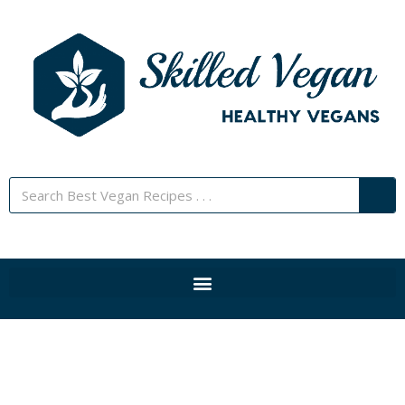
Skip
to
content
Search
Cricket Road Bonus – krok po kroku rejestracja i odbiór
bonusu
SkilledVegan.com
June 11, 2026