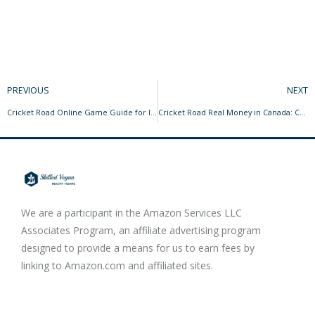
Prev
PREVIOUS
NEXT
Cricket Road Online Game Guide for Indian Players
Cricket Road Real Money in Canada: Complete Guide
We are a participant in the Amazon Services LLC
Associates Program, an affiliate advertising program
designed to provide a means for us to earn fees by
linking to Amazon.com and affiliated sites.