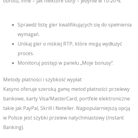
obrotu, inne – jak niektóre sloty – jedynie w 10‑20 %.
Sprawdź listę gier kwalifikujących się do spełnienia
wymagań.
Unikaj gier o niskiej RTP, które mogą wydłużyć
proces.
Monitoruj postęp w panelu „Moje bonusy”.
Metody płatności i szybkość wypłat
Kasyno oferuje szeroką gamę metod płatności: przelewy
bankowe, karty Visa/MasterCard, portfele elektroniczne
takie jak PayPal, Skrill i Neteller. Najpopularniejszą opcją
w Polsce jest szybki przelew natychmiastowy (Instant
Banking).