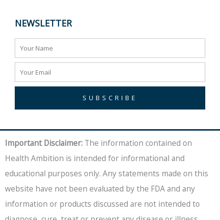
NEWSLETTER
Name
Email
SUBSCRIBE
Important Disclaimer:
The information contained on
Health Ambition is intended for informational and
educational purposes only. Any statements made on this
website have not been evaluated by the FDA and any
information or products discussed are not intended to
diagnose, cure, treat or prevent any disease or illness.