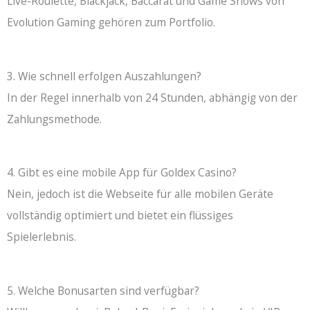
Live-Roulette, Blackjack, Baccarat und Game Shows von
Evolution Gaming gehören zum Portfolio.
3. Wie schnell erfolgen Auszahlungen?
In der Regel innerhalb von 24 Stunden, abhängig von der
Zahlungsmethode.
4. Gibt es eine mobile App für Goldex Casino?
Nein, jedoch ist die Webseite für alle mobilen Geräte
vollständig optimiert und bietet ein flüssiges
Spielerlebnis.
5. Welche Bonusarten sind verfügbar?