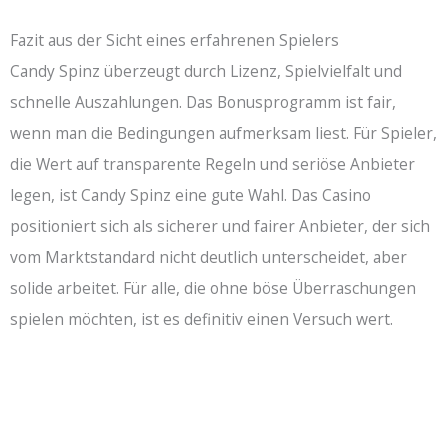
Fazit aus der Sicht eines erfahrenen Spielers
Candy Spinz überzeugt durch Lizenz, Spielvielfalt und
schnelle Auszahlungen. Das Bonusprogramm ist fair,
wenn man die Bedingungen aufmerksam liest. Für Spieler,
die Wert auf transparente Regeln und seriöse Anbieter
legen, ist Candy Spinz eine gute Wahl. Das Casino
positioniert sich als sicherer und fairer Anbieter, der sich
vom Marktstandard nicht deutlich unterscheidet, aber
solide arbeitet. Für alle, die ohne böse Überraschungen
spielen möchten, ist es definitiv einen Versuch wert.