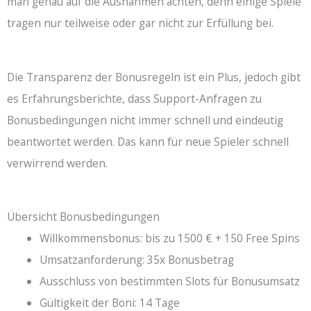
man genau auf die Ausnahmen achten, denn einige Spiele
tragen nur teilweise oder gar nicht zur Erfüllung bei.
Die Transparenz der Bonusregeln ist ein Plus, jedoch gibt
es Erfahrungsberichte, dass Support-Anfragen zu
Bonusbedingungen nicht immer schnell und eindeutig
beantwortet werden. Das kann für neue Spieler schnell
verwirrend werden.
Übersicht Bonusbedingungen
Willkommensbonus: bis zu 1500 € + 150 Free Spins
Umsatzanforderung: 35x Bonusbetrag
Ausschluss von bestimmten Slots für Bonusumsatz
Gültigkeit der Boni: 14 Tage