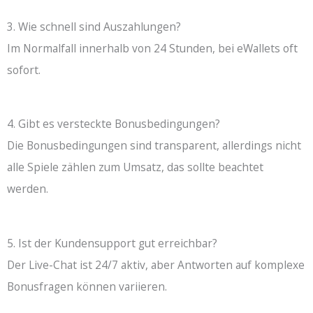
3. Wie schnell sind Auszahlungen?
Im Normalfall innerhalb von 24 Stunden, bei eWallets oft
sofort.
4. Gibt es versteckte Bonusbedingungen?
Die Bonusbedingungen sind transparent, allerdings nicht
alle Spiele zählen zum Umsatz, das sollte beachtet
werden.
5. Ist der Kundensupport gut erreichbar?
Der Live-Chat ist 24/7 aktiv, aber Antworten auf komplexe
Bonusfragen können variieren.