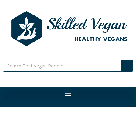
Skip
to
content
Search
Ist Candy Spinz Casino wirklich fair für alle Spieler? Ein
kritischer Blick
SkilledVegan.com
December 25, 2025