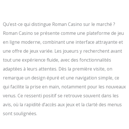
No Comments
Qu’est-ce qui distingue Roman Casino sur le marché ?
Roman Casino se présente comme une plateforme de jeu
en ligne moderne, combinant une interface attrayante et
une offre de jeux variée. Les joueurs y recherchent avant
tout une expérience fluide, avec des fonctionnalités
adaptées à leurs attentes. Dès la première visite, on
remarque un design épuré et une navigation simple, ce
qui facilite la prise en main, notamment pour les nouveaux
venus. Ce ressenti positif se retrouve souvent dans les
avis, où la rapidité d’accès aux jeux et la clarté des menus
sont soulignées.