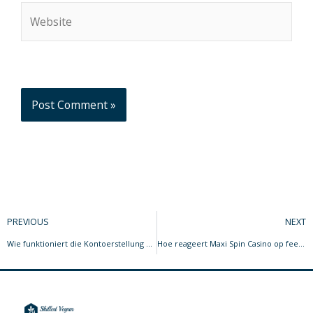
Website
Prev
PREVIOUS
NEXT
Wie funktioniert die Kontoerstellung bei Vicibet ohne Probleme
Hoe reageert Maxi Spin Casino op feedback van spelers?