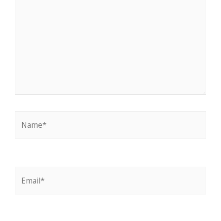
Name*
Email*