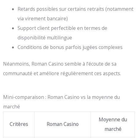
Retards possibles sur certains retraits (notamment
via virement bancaire)
Support client perfectible en termes de
disponibilité multilingue
Conditions de bonus parfois jugées complexes
Néanmoins, Roman Casino semble à l’écoute de sa
communauté et améliore régulièrement ces aspects.
Mini-comparaison : Roman Casino vs la moyenne du
marché
Moyenne du
Critères
Roman Casino
marché