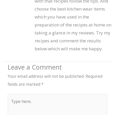
with that recipes follow the tips. And
choose the best kitchen wear items
which you have used in the
preparation of the recipes at home on
taking a glance in my reviews. Try my
recipes and comment the results
below which will make me happy.
Leave a Comment
Your email address will not be published.
Required
fields are marked
*
Type
here..