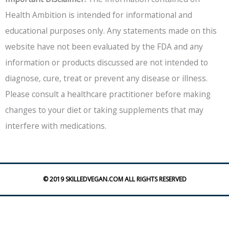
Health Ambition is intended for informational and
educational purposes only. Any statements made on this
website have not been evaluated by the FDA and any
information or products discussed are not intended to
diagnose, cure, treat or prevent any disease or illness.
Please consult a healthcare practitioner before making
changes to your diet or taking supplements that may
interfere with medications.
© 2019 SKILLEDVEGAN.COM ALL RIGHTS RESERVED​