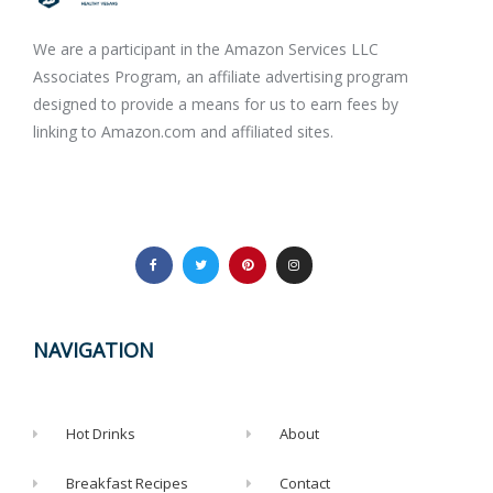
We are a participant in the Amazon Services LLC
Associates Program, an affiliate advertising program
designed to provide a means for us to earn fees by
linking to Amazon.com and affiliated sites.
F
T
P
I
a
w
i
n
c
i
n
s
e
t
t
t
b
t
e
a
o
e
r
g
o
r
e
r
k
s
a
t
m
NAVIGATION
Hot Drinks
About
Breakfast Recipes
Contact