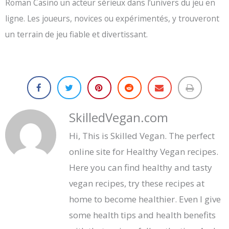
Roman Casino un acteur sérieux dans l’univers du jeu en
ligne. Les joueurs, novices ou expérimentés, y trouveront
un terrain de jeu fiable et divertissant.
SkilledVegan.com
Hi, This is Skilled Vegan. The perfect
online site for Healthy Vegan recipes.
Here you can find healthy and tasty
vegan recipes, try these recipes at
home to become healthier. Even I give
some health tips and health benefits