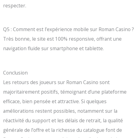
respecter.
Q5 : Comment est l’expérience mobile sur Roman Casino ?
Très bonne, le site est 100% responsive, offrant une
navigation fluide sur smartphone et tablette.
Conclusion
Les retours des joueurs sur Roman Casino sont
majoritairement positifs, témoignant d’une plateforme
efficace, bien pensée et attractive. Si quelques
améliorations restent possibles, notamment sur la
réactivité du support et les délais de retrait, la qualité
générale de l’offre et la richesse du catalogue font de