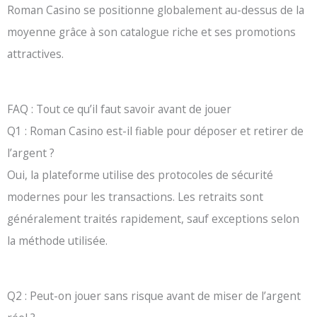
Roman Casino se positionne globalement au-dessus de la
moyenne grâce à son catalogue riche et ses promotions
attractives.
FAQ : Tout ce qu’il faut savoir avant de jouer
Q1 : Roman Casino est-il fiable pour déposer et retirer de
l’argent ?
Oui, la plateforme utilise des protocoles de sécurité
modernes pour les transactions. Les retraits sont
généralement traités rapidement, sauf exceptions selon
la méthode utilisée.
Q2 : Peut-on jouer sans risque avant de miser de l’argent