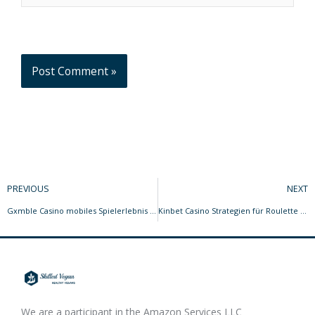
Prev
PREVIOUS
NEXT
Gxmble Casino mobiles Spielerlebnis unter der Lupe
Kinbet Casino Strategien für Roulette und Blackjack empfohlen
We are a participant in the Amazon Services LLC