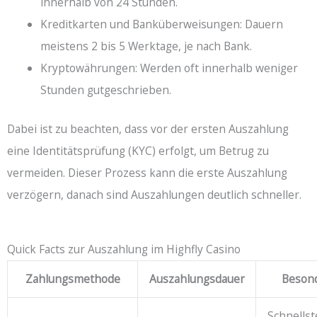
innerhalb von 24 Stunden.
Kreditkarten und Banküberweisungen: Dauern
meistens 2 bis 5 Werktage, je nach Bank.
Kryptowährungen: Werden oft innerhalb weniger
Stunden gutgeschrieben.
Dabei ist zu beachten, dass vor der ersten Auszahlung
eine Identitätsprüfung (KYC) erfolgt, um Betrug zu
vermeiden. Dieser Prozess kann die erste Auszahlung
verzögern, danach sind Auszahlungen deutlich schneller.
Quick Facts zur Auszahlung im Highfly Casino
Zahlungsmethode
Auszahlungsdauer
Beson
Schnellst