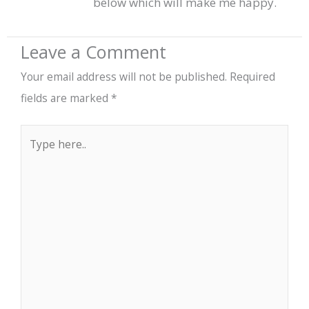
below which will make me happy.
Leave a Comment
Your email address will not be published.
Required
fields are marked
*
Type
here..