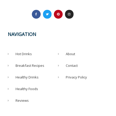
F
T
P
I
a
w
i
n
c
i
n
s
e
t
t
t
b
t
e
a
o
e
r
g
o
r
e
r
k
s
a
t
m
NAVIGATION
Hot Drinks
About
Breakfast Recipes
Contact
Healthy Drinks
Privacy Policy
Healthy Foods
Reviews