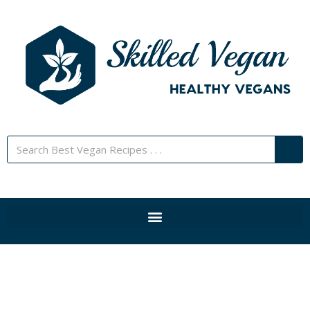
Skip
to
content
Search
Welche Zahlungsmethoden bietet Highfly Casino und wie
schnell funktioniert Auszahlung?
SkilledVegan.com
January 20, 2026