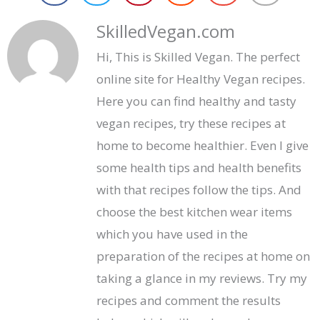
SkilledVegan.com
Hi, This is Skilled Vegan. The perfect
online site for Healthy Vegan recipes.
Here you can find healthy and tasty
vegan recipes, try these recipes at
home to become healthier. Even I give
some health tips and health benefits
with that recipes follow the tips. And
choose the best kitchen wear items
which you have used in the
preparation of the recipes at home on
taking a glance in my reviews. Try my
recipes and comment the results