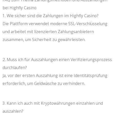
bei Highfly Casino
1. Wie sicher sind die Zahlungen im Highfly Casino?
Die Plattform verwendet moderne SSL-Verschlüsselung
und arbeitet mit lizenzierten Zahlungsanbietern
zusammen, um Sicherheit zu gewährleisten.
2. Muss ich für Auszahlungen einen Verifizierungsprozess
durchlaufen?
Ja, vor der ersten Auszahlung ist eine Identitätsprüfung
erforderlich, um Geldwäsche zu verhindern.
3. Kann ich auch mit Kryptowährungen einzahlen und
auszahlen?