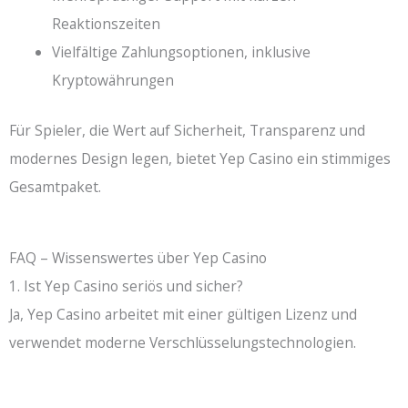
Reaktionszeiten
Vielfältige Zahlungsoptionen, inklusive
Kryptowährungen
Für Spieler, die Wert auf Sicherheit, Transparenz und
modernes Design legen, bietet Yep Casino ein stimmiges
Gesamtpaket.
FAQ – Wissenswertes über Yep Casino
1. Ist Yep Casino seriös und sicher?
Ja, Yep Casino arbeitet mit einer gültigen Lizenz und
verwendet moderne Verschlüsselungstechnologien.