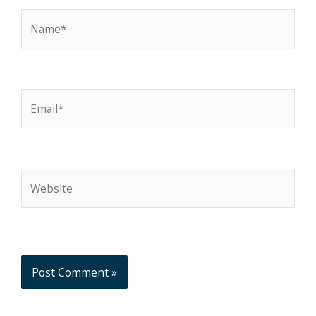
Name*
Email*
Website