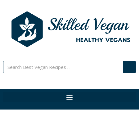
Skip
to
content
Search
Yep Casino Markenzeichen und Spielerphilosophie im
Detail
SkilledVegan.com
March 5, 2026