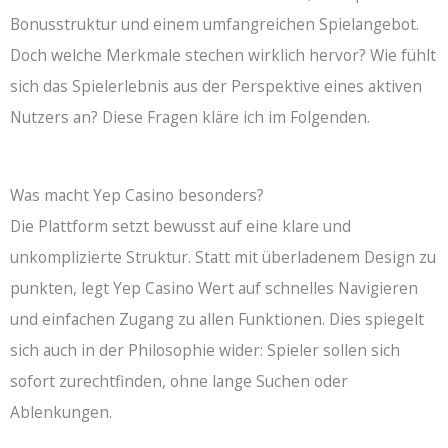
Bonusstruktur und einem umfangreichen Spielangebot.
Doch welche Merkmale stechen wirklich hervor? Wie fühlt
sich das Spielerlebnis aus der Perspektive eines aktiven
Nutzers an? Diese Fragen kläre ich im Folgenden.
Was macht Yep Casino besonders?
Die Plattform setzt bewusst auf eine klare und
unkomplizierte Struktur. Statt mit überladenem Design zu
punkten, legt Yep Casino Wert auf schnelles Navigieren
und einfachen Zugang zu allen Funktionen. Dies spiegelt
sich auch in der Philosophie wider: Spieler sollen sich
sofort zurechtfinden, ohne lange Suchen oder
Ablenkungen.