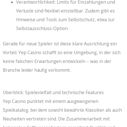
Verantwortlichkeit: Limits für Einzahlungen und
Verluste sind flexibel einstellbar. Zudem gibt es
Hinweise und Tools zum Selbstschutz, etwa zur
Selbstausschluss-Option.
Gerade für neue Spieler ist diese klare Ausrichtung ein
Vorteil. Yep Casino schafft so eine Umgebung, in der sich
keine falschen Erwartungen entwickeln – was in der
Branche leider häufig vorkommt.
Überblick: Spielevielfalt und technische Features
Yep Casino punktet mit einem ausgewogenen
Spielkatalog, bei dem sowohl bewährte Klassiker als auch
Neuheiten vertreten sind. Die Zusammenarbeit mit