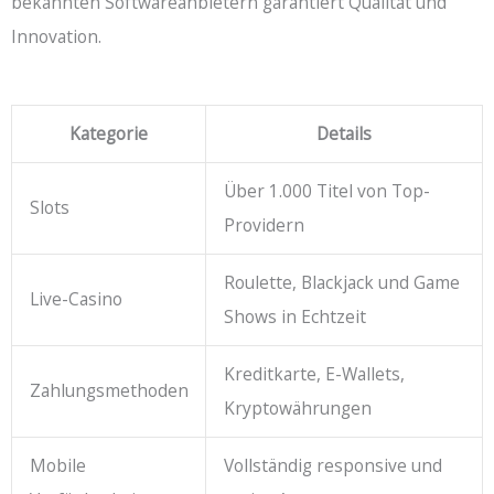
bekannten Softwareanbietern garantiert Qualität und
Innovation.
Kategorie
Details
Über 1.000 Titel von Top-
Slots
Providern
Roulette, Blackjack und Game
Live-Casino
Shows in Echtzeit
Kreditkarte, E-Wallets,
Zahlungsmethoden
Kryptowährungen
Mobile
Vollständig responsive und